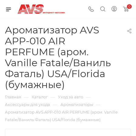
0
Ароматизатор AVS
APP-010 AIR
PERFUME (аром.
Vanille Fatale/Ваниль
Фаталь) USA/Florida
(бумажные)
—
—
—
Главная
Каталог
Уход за авто
—
—
Аксессуары для ухода
Ароматизаторы
Ароматизатор AVS APP-010 AIR PERFUME (аром. Vanille
Fatale/Ваниль Фаталь) USA/Florida (бумажные)