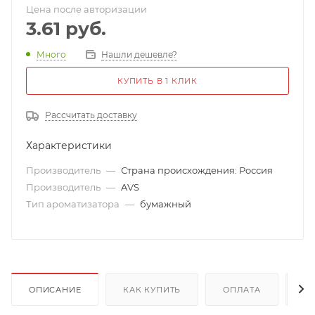
Цена после авторизации
3.61
руб.
Много
Нашли дешевле?
КУПИТЬ В 1 КЛИК
Рассчитать доставку
Характеристики
Производитель
—
Страна происхождения: Россия
Производитель
—
AVS
Тип ароматизатора
—
бумажный
ОПИСАНИЕ
КАК КУПИТЬ
ОПЛАТА
Д