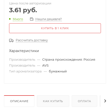
Цена после авторизации
3.61
руб.
Много
Нашли дешевле?
КУПИТЬ В 1 КЛИК
Рассчитать доставку
Характеристики
Производитель
—
Страна происхождения: Россия
Производитель
—
AVS
Тип ароматизатора
—
бумажный
ОПИСАНИЕ
КАК КУПИТЬ
ОПЛАТА
Д