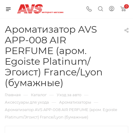
0
Ароматизатор AVS
APP-008 AIR
PERFUME (аром.
Egoiste Platinum/
Эгоист) France/Lyon
(бумажные)
—
—
—
Главная
Каталог
Уход за авто
—
—
Аксессуары для ухода
Ароматизаторы
Ароматизатор AVS APP-008 AIR PERFUME (аром. Egoiste
Platinum/Эгоист) France/Lyon (бумажные)