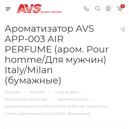
0
Ароматизатор AVS
APP-003 AIR
PERFUME (аром. Pour
homme/Для мужчин)
Italy/Milan
(бумажные)
—
—
—
Главная
Каталог
Уход за авто
—
—
Аксессуары для ухода
Ароматизаторы
Ароматизатор AVS APP-003 AIR PERFUME (аром. Pour
homme/Для мужчин) Italy/Milan (бумажные)