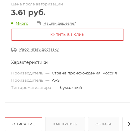
Цена после авторизации
3.61
руб.
Много
Нашли дешевле?
КУПИТЬ В 1 КЛИК
Рассчитать доставку
Характеристики
Производитель
—
Страна происхождения: Россия
Производитель
—
AVS
Тип ароматизатора
—
бумажный
ОПИСАНИЕ
КАК КУПИТЬ
ОПЛАТА
Д