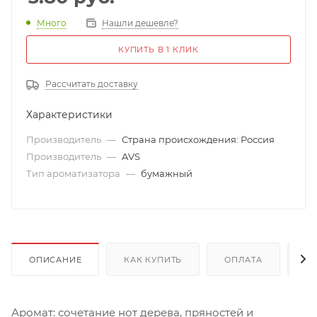
Много
Нашли дешевле?
КУПИТЬ В 1 КЛИК
Рассчитать доставку
Характеристики
Производитель
—
Страна происхождения: Россия
Производитель
—
AVS
Тип ароматизатора
—
бумажный
ОПИСАНИЕ
КАК КУПИТЬ
ОПЛАТА
Д
Аромат: сочетание нот дерева, пряностей и