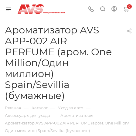
0
Ароматизатор AVS
APP-002 AIR
PERFUME (аром. One
Million/Один
миллион)
Spain/Sevillia
(бумажные)
—
—
—
Главная
Каталог
Уход за авто
—
—
Аксессуары для ухода
Ароматизаторы
Ароматизатор AVS APP-002 AIR PERFUME (аром. One Million/
Один миллион) Spain/Sevillia (бумажные)