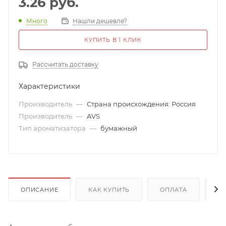
3.26
руб.
Много
Нашли дешевле?
КУПИТЬ В 1 КЛИК
Рассчитать доставку
Характеристики
Производитель
—
Страна происхождения: Россия
Производитель
—
AVS
Тип ароматизатора
—
бумажный
ОПИСАНИЕ
КАК КУПИТЬ
ОПЛАТА
Д