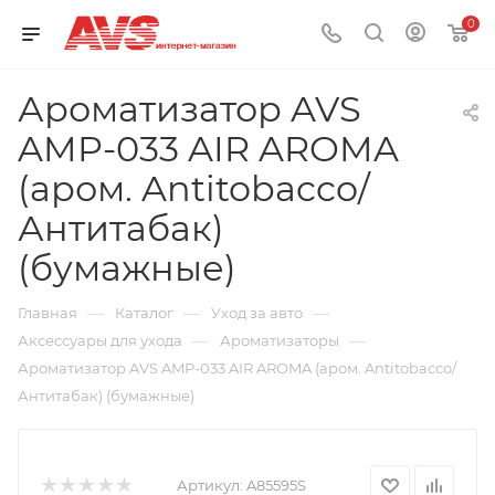
0
Ароматизатор AVS
AMP-033 AIR AROMA
(аром. Antitobacco/
Антитабак)
(бумажные)
—
—
—
Главная
Каталог
Уход за авто
—
—
Аксессуары для ухода
Ароматизаторы
Ароматизатор AVS AMP-033 AIR AROMA (аром. Antitobacco/
Антитабак) (бумажные)
Артикул:
A85595S