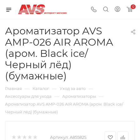
0
Ароматизатор AVS
AMP-026 AIR AROMA
(аром. Black ice/
Черный лёд)
(бумажные)
—
—
—
Главная
Каталог
Уход за авто
—
—
Аксессуары для ухода
Ароматизаторы
Ароматизатор AVS AMP-026 AIR AROMA (аром. Black ice/
Черный лёд) (бумажные)
Артикул:
A85582S